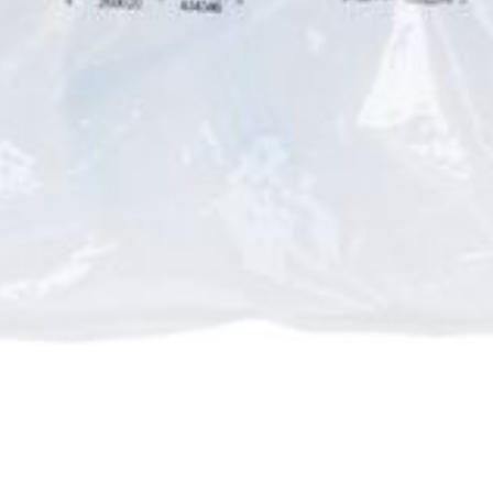
Autobronzants
Rasage