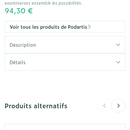
examinerons ensemble les possibilités.
94,30 €
Voir tous les produits de Podartis
Description
Détails
CNK
3461191
Fabricants
Bota
Produits alternatifs
Marques
Podartis
Largeur
3150 mm
Il est possible de naviguer entre les éléments du carro
Appuyer sur pour sauter le carrousel
Appuyez sur cette touche pour accéder à la navigation