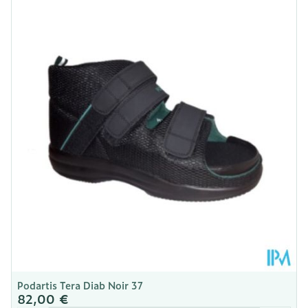
Longueur
220 mm
Profondeur
110 mm
Quantité Du
Paar
Paquet
Température ambiante (15°C -
Préservation
25°C)
Podartis Tera Diab Noir 37
82,00 €