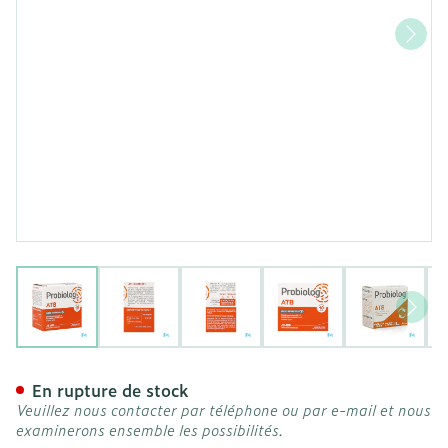
View larger image
View larger image
View larger image
View larger image
View la
Probiolog Atb Caps 10
En rupture de stock
Veuillez nous contacter par téléphone ou par e-mail et nous
examinerons ensemble les possibilités.