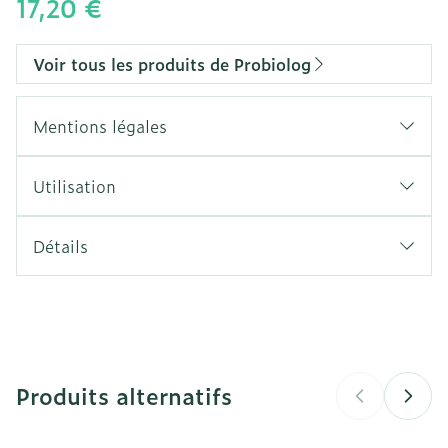
17,20 €
Voir tous les produits de Probiolog
Mentions légales
Utilisation
Détails
CNK
3917564
Fabricants
MAYOLY BENELUX
Produits alternatifs
Marques
Probiolog