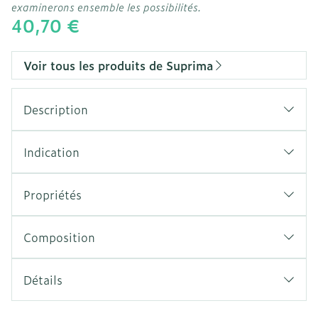
examinerons ensemble les possibilités.
40,70 €
Voir tous les produits de Suprima
Description
Indication
Propriétés
Idéal pour soigner les patients couchés (facile à
enfiler et à défaire – raccourcit le temps des
Composition
soins)
Avec poche (100% Polyester) pour fixer un
Détails
lange, laissant la peau plus sèche
CNK
0801662
Fermeture