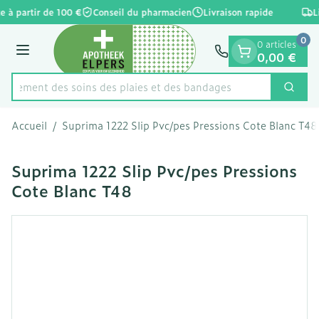
Diapositive 1 de 1
Aller au contenu
e à partir de 100 €
Conseil du pharmacien
Livraison rapide
L
0
0 articles
Menu
0,00 €
apidement des soins des plaies et des bandages
Cherc
Rechercher
Accueil
/
Suprima 1222 Slip Pvc/pes Pressions Cote Blanc T48
Suprima 1222 Slip Pvc/pes Pressions
Cote Blanc T48