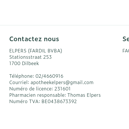
Accessoires a
Crème, gel et
Pieds et jamb
Oxygène
Pieds secs, cal
crevasses
Système respi
Ampoules
Contactez nous
Se
Callosités
Muscles et art
ELPERS (FARDIL BVBA)
FA
Cors
Stationsstraat 253
1700
Dilbeek
Aiguilles et s
Afficher plus
Téléphone:
02/4660916
Infections
Seringues
Courriel:
apotheekelpers@
gmail.com
Solution injec
Numéro de licence:
231601
Spécifiquemen
Pharmacien responsable:
Thomas Elpers
hommes
Aiguilles
Numéro TVA:
BE0438673392
Poux
Aiguilles styl
Soins du corp
Afficher plus
Déodorants
Diagnostique
Soins du visa