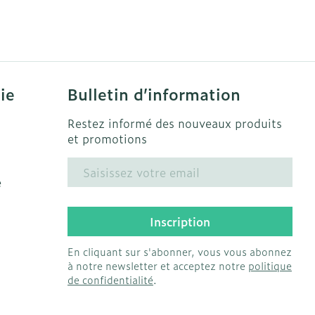
solaire
Hygiène
s
Lit
Escarres
l
Bain et douche
Afficher plus
ie
Voies urinaires
ie
Bulletin d’information
e
 au soleil
anxiété et
Arrêter de fumer
Restez informé des nouveaux produits
et promotions
us
et
Instruments
Adresse mail
: bandages
e
Médicaments anti-
ques
tumoraux
et hygiène
Démaquillage et
Inscription
nettoyage
Anesthésie
En cliquant sur s'abonner, vous vous abonnez
s et
Lait, gel, huile et crème
à notre newsletter et acceptez notre
politique
ion
de nettoyage
de confidentialité
.
 pieds
ie
Médications diverses
intime
Tonic - lotion
us