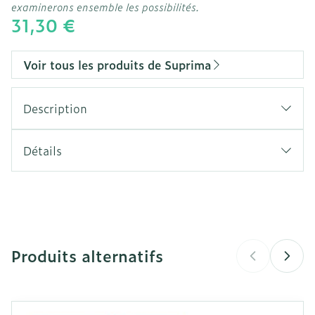
examinerons ensemble les possibilités.
31,30 €
Voir tous les produits de Suprima
Description
Détails
CNK
2637361
Fabricants
Bota
Produits alternatifs
Marques
Suprima
Largeur
360 mm
Il est possible de naviguer entre les éléments du carro
Appuyer sur pour sauter le carrousel
Appuyez sur cette touche pour accéder à la navigation