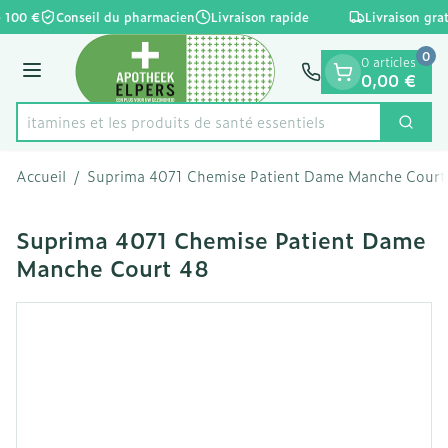
Diapositive 1 de 1
Aller au contenu
e 100 €
Conseil du pharmacien
Livraison rapide
Livraison grat
0
0 articles
Menu
0,00 €
es vitamines et les produits de santé essentiels
Cherc
Rechercher
Accueil
/
Suprima 4071 Chemise Patient Dame Manche Court
Suprima 4071 Chemise Patient Dame
Manche Court 48