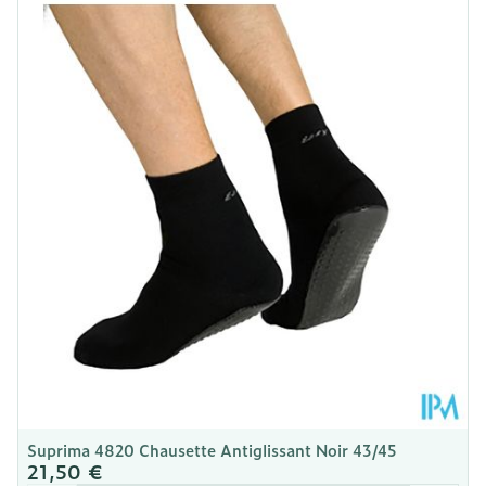
Longueur
260 mm
Profondeur
5 mm
Température ambiante (15°C -
Préservation
25°C)
Suprima 4820 Chausette Antiglissant Noir 43/45
21,50 €