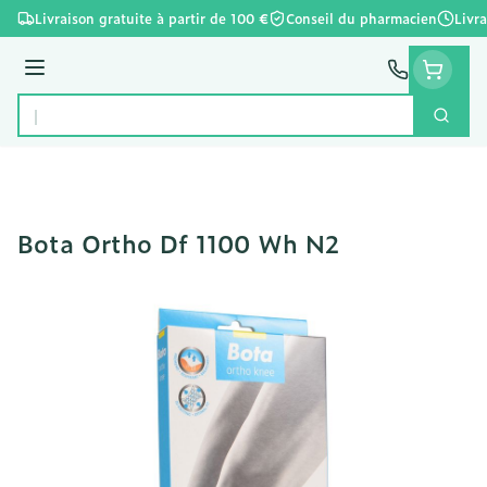
Aller au contenu
Livraison gratuite à partir de 100 €
Conseil du pharmacien
Livr
Menu
Cherc
Rechercher
Bota Ortho Df 1100 Wh N2