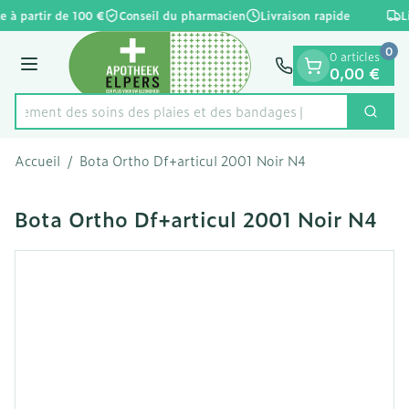
Diapositive 1 de 1
Aller au contenu
e à partir de 100 €
Conseil du pharmacien
Livraison rapide
L
0
0 articles
Menu
0,00 €
apidement des soins des plaies et des bandages
Cherc
Rechercher
Accueil
/
Bota Ortho Df+articul 2001 Noir N4
Bota Ortho Df+articul 2001 Noir N4