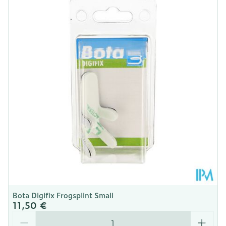
Profondeur
34 mm
Température ambiante (15°C -
Préservation
25°C)
Bota Digifix Frogsplint Small
11,50 €
Quantité